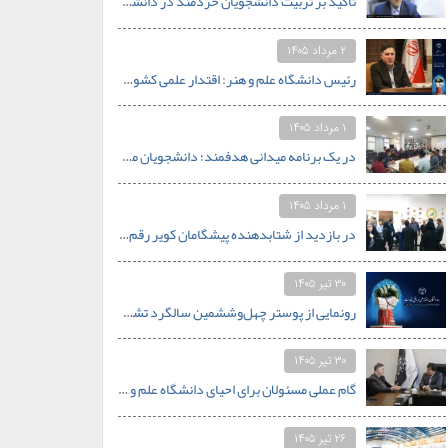
تأکید بر تربیت دانشجویان خردمند در دانشگاه‌ها/ تبدیل دانشگاه علم‌وهنر جهاددانشگاهی به الگوی دانشگاه کارآفرین در جنوب کشور
۲ مرداد ۱۴۰۵
رئیس دانشگاه علم و هنر: اقتدار علمی کشور با تکیه بر جوانان و خودباوری محقق خواهد شد.
۱ مرداد ۱۴۰۵
در یک برنامه میدانی هدفمند؛ دانشجویان مهندسی دانشگاه علم و هنر از قلب صنعت کاشی یزد بازدید کردند
۱ مرداد ۱۴۰۵
در بازدید از شتابدهنده پیشگامان کویر رقم خورد: همنشینی اساتید دانشگاه علم و هنر با محور استارتاپی
۳۰ تیر ۱۴۰۵
رونمایی از پوستر چهل‌وششمین سالگرد تشکیل جهاددانشگاهی با شعار «جهاددانشگاهی؛ اقتدار علمی در افق مقاومت»
۳۰ تیر ۱۴۰۵
گام عملی مسئولان برای احیای دانشگاه علم و هنر اردکان؛ از نیازسنجی رشته‌های جدید تا تأمین بودجه
۲۶ تیر ۱۴۰۵