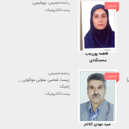
رشته تحصیلی:
بیوشیمی
مدرس
پست الکترونیک:
فاطمه پوررجب
محمدآبادی
رشته تحصیلی:
مدرس
)
زیست شناسی سلولی مولکولی _
ژنتیک
پست الکترونیک:
سید مهدی کلانتر