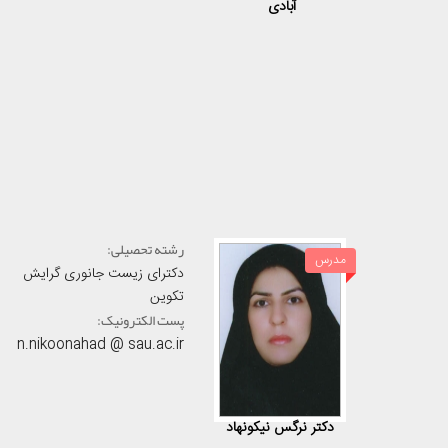
آبادی
رشته تحصیلی:
مدرس
دکترای زیست جانوری گرایش
تکوین
پست الکترونیک:
n.nikoonahad @ sau.ac.ir
دکتر نرگس نیکونهاد