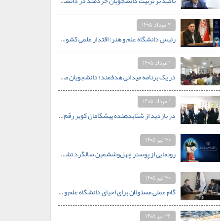
تأکید بر تربیت دانشجویان خردمند در دانشگاه‌ها/ تبدیل دانشگاه علم‌وهنر جهاددانشگاهی به الگوی دانشگاه کارآفرین در جنوب کشور
۲ مرداد ۱۴۰۵
رئیس دانشگاه علم و هنر: اقتدار علمی کشور با تکیه بر جوانان و خودباوری محقق خواهد شد.
۱ مرداد ۱۴۰۵
در یک برنامه میدانی هدفمند؛ دانشجویان مهندسی دانشگاه علم و هنر از قلب صنعت کاشی یزد بازدید کردند
۱ مرداد ۱۴۰۵
در بازدید از شتابدهنده پیشگامان کویر رقم خورد: همنشینی اساتید دانشگاه علم و هنر با محور استارتاپی
۳۰ تیر ۱۴۰۵
رونمایی از پوستر چهل‌وششمین سالگرد تشکیل جهاددانشگاهی با شعار «جهاددانشگاهی؛ اقتدار علمی در افق مقاومت»
۳۰ تیر ۱۴۰۵
گام عملی مسئولان برای احیای دانشگاه علم و هنر اردکان؛ از نیازسنجی رشته‌های جدید تا تأمین بودجه
۲۶ تیر ۱۴۰۵