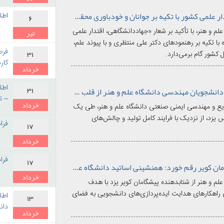
۱۴۰۵
رئیس دانشگاه علم و هنر: اقتدار علمی کشور با تکیه بر جوانان و خودباوری محقق خواهد شد.
اطلاع
۶
م و هنر، با تأکید بر شعار «جهاددانشگاهی، اقتدار علمی
تیر
ا تکیه بر رهنمودهای دکتر علی منتظری و با پیوند علم،
۱۴۰۵
فرص
۳۱
کشور گام برمی‌دارد.
کار
خرداد
۱۴۰۵
۳۱
در یک برنامه میدانی هدفمند؛ دانشجویان مهندسی دانشگاه علم و هنر از قلب صنعت کاشی یزد بازدید کردند
– ت
خرداد
ع و مهندسی ایمنی صنعتی دانشگاه علم و هنر، طی یک
۱۴۰۵
 یزد، از نزدیک با فرایند کامل تولید و چالش‌های
فرا
۱۷
خرداد
۱۴۰۵
فرا
۱۷
در بازدید از شتابدهنده پیشگامان کویر رقم خورد: همنشینی اساتید دانشگاه علم و هنر با محور استارتاپی
خرداد
لم و هنر از شتابدهنده پیشگامان کویر یزد با هدف
۱۴۰۵
سی راهکارهای هدایت ایده‌پردازی‌های دانشجویی به فضای
اطل
۱۳
دان
خرداد