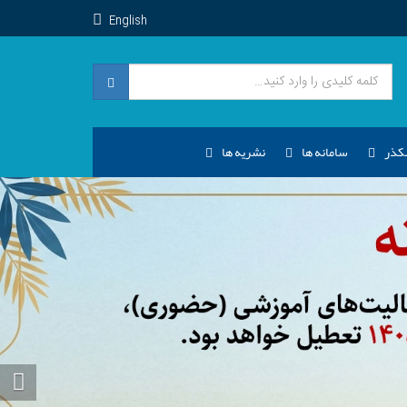
English
کذر
سامانه ها
نشریه ها