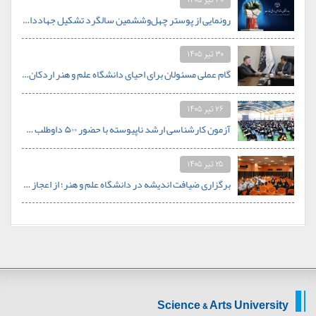
رونمایی از پوستر چهل‌وششمین سالگرد تشکیل جهاددانشگاهی با شعار «جهاددانشگاهی؛ اقتدار علمی در افق مقاومت»
۳۰ تیر ۱۴۰۵
گام عملی مسئولان برای احیای دانشگاه علم و هنر اردکان؛ از نیازسنجی رشته‌های جدید تا تأمین بودجه
۲۶ تیر ۱۴۰۵
آزمون کارشناسی ارشد ناپیوسته با حضور ۵۰۰ داوطلب در دانشگاه علم و هنر برگزار شد
۲۵ تیر ۱۴۰۵
برگزاری ضیافت اندیشه در دانشگاه علم و هنر؛ از اعجاز علمی قرآن تا نظام سلوکی در خانواده
Science & Arts University