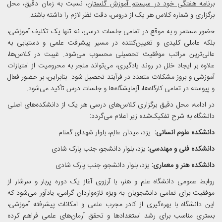
برنامه هفتگی خود در سیستم آموزش گلستان
، نسبت به زمان دقیق، محل
برگزاری و شماره کلاس هر یک از دروس، دقت نظر لازم را داشته باشند.
حضور مستمر و به موقع در تمامی جلسات درسی، نه تنها یک تکلیف آموزشی،
بلکه عاملی کلیدی و تعیین‌کننده در مسیر پیشرفت علمی و دستیابی به
عالی‌ترین مراتب موفقیت تحصیلی محسوب می‌شود. غیبت در کلاس‌ها،
علاوه بر ایجاد خلل در روند یادگیری، می‌تواند منجر به محرومیت از امتیازات
آموزشی و بروز مشکلات متعدد در فرآیند تحصیل شود. بنابراین، بر حضور فعال
و پیوسته در تمامی کارگاه‌ها، آزمایشگاه‌ها و جلسات درس تأکید می‌شود.
در ادامه، محل دقیق برگزاری کلاس‌های درسی هر یک از دانشکده‌های اصلی
دانشگاه به شرح تفکیک‌شده زیر اعلام می‌گردد:
دانشکده علوم انسانی:
یزد، میدان عالِم، بلوار شهدای گمنام
دانشکده فنی و مهندسی:
یزد، بلوار دانشجو، جنب پارک شادی
دانشکده هنر و معماری:
یزد، بلوار دانشجو، جنب پارک شادی
روابط عمومی دانشگاه علم و هنر، با آرزوی آغاز یک دوره پربار و سرشار از
موفقیت برای تمامی دانشجویان به ویژه تازه‌واردان گرامی، یادآور می‌شود که
این دانشگاه با بهره‌گیری از کادر مجرب علمی و امکانات پیشرفته آموزشی،
بستری مناسب برای رشد استعدادها و تحقق آرمان‌های علمی فراهم کرده