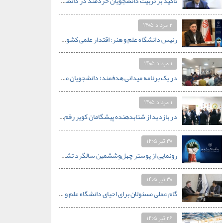
تأکید بر تربیت دانشجویان خردمند در دانشگاه‌ها/ تبدیل دانشگاه علم‌وهنر جهاددانشگاهی به الگوی دانشگاه کارآفرین در جنوب کشور
۲ مرداد ۱۴۰۵
رئیس دانشگاه علم و هنر: اقتدار علمی کشور با تکیه بر جوانان و خودباوری محقق خواهد شد.
۱ مرداد ۱۴۰۵
در یک برنامه میدانی هدفمند؛ دانشجویان مهندسی دانشگاه علم و هنر از قلب صنعت کاشی یزد بازدید کردند
۱ مرداد ۱۴۰۵
در بازدید از شتابدهنده پیشگامان کویر رقم خورد: همنشینی اساتید دانشگاه علم و هنر با محور استارتاپی
۳۰ تیر ۱۴۰۵
رونمایی از پوستر چهل‌وششمین سالگرد تشکیل جهاددانشگاهی با شعار «جهاددانشگاهی؛ اقتدار علمی در افق مقاومت»
۳۰ تیر ۱۴۰۵
گام عملی مسئولان برای احیای دانشگاه علم و هنر اردکان؛ از نیازسنجی رشته‌های جدید تا تأمین بودجه
۲۶ تیر ۱۴۰۵