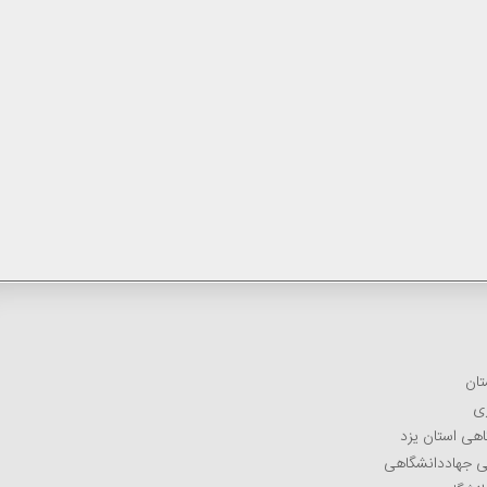
تان
زی
اهی استان یزد
می جهاددانشگاهی