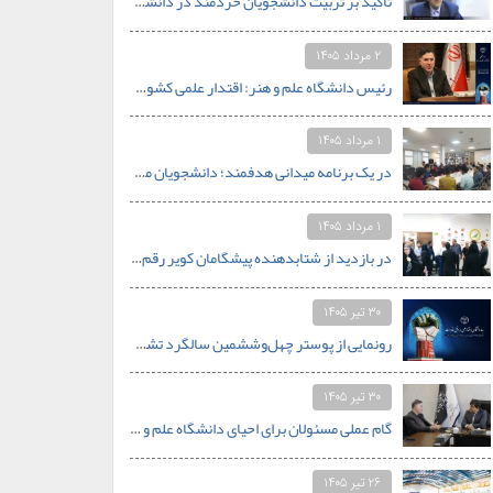
تأکید بر تربیت دانشجویان خردمند در دانشگاه‌ها/ تبدیل دانشگاه علم‌وهنر جهاددانشگاهی به الگوی دانشگاه کارآفرین در جنوب کشور
۲ مرداد ۱۴۰۵
رئیس دانشگاه علم و هنر: اقتدار علمی کشور با تکیه بر جوانان و خودباوری محقق خواهد شد.
۱ مرداد ۱۴۰۵
در یک برنامه میدانی هدفمند؛ دانشجویان مهندسی دانشگاه علم و هنر از قلب صنعت کاشی یزد بازدید کردند
۱ مرداد ۱۴۰۵
در بازدید از شتابدهنده پیشگامان کویر رقم خورد: همنشینی اساتید دانشگاه علم و هنر با محور استارتاپی
۳۰ تیر ۱۴۰۵
رونمایی از پوستر چهل‌وششمین سالگرد تشکیل جهاددانشگاهی با شعار «جهاددانشگاهی؛ اقتدار علمی در افق مقاومت»
۳۰ تیر ۱۴۰۵
گام عملی مسئولان برای احیای دانشگاه علم و هنر اردکان؛ از نیازسنجی رشته‌های جدید تا تأمین بودجه
۲۶ تیر ۱۴۰۵